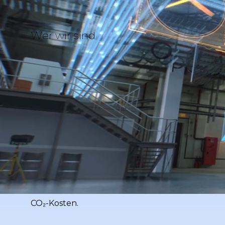
Wer wir sind
Energieoptimierung für 
Mit unseren Technologien senken wir den Ener
maximieren die Effizienz. So schaffen wir mess
CO₂-Kosten.