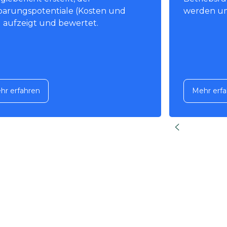
parungspotentiale (Kosten und
werden um
 aufzeigt und bewertet.
hr erfahren
Mehr erfa
hr erfahren
Mehr erfa