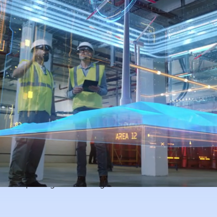
mehr Effizienz
gieverbrauch von Immobilien und
bare Einsparungen bei Energie- und