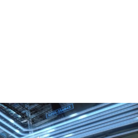
roup
mobilien -
gration