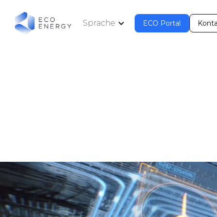
Sprache
ECO Portal
Kont
ECO Portal
Kont
EC
Wir optim
mit ei