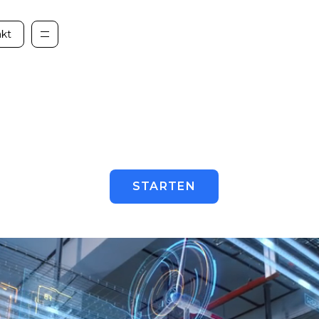
akt
akt
O Energy G
ieren und dekarbonisieren Im
gener Technologie und KI Inte
STARTEN