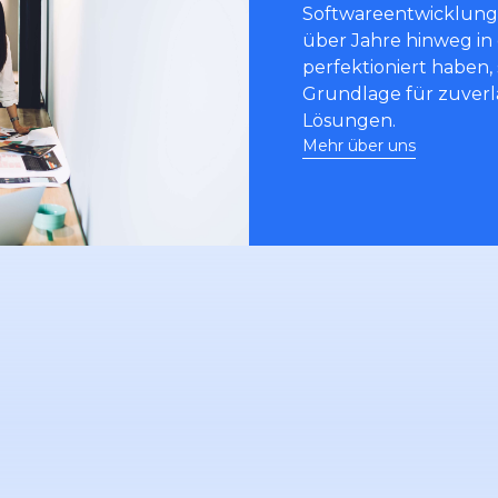
Softwareentwicklung. 
über Jahre hinweg in
perfektioniert haben, 
Grundlage für zuverl
Lösungen.
Mehr über uns