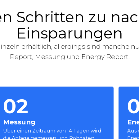
n Schritten zu na
Einsparungen
nzeln erhältlich, allerdings sind manche nur
Report, Messung und Energy Report.
02
Messung
Ene
Über einen Zeitraum von 14 Tagen wird
Aus 
die Anlage gemessen und Rohdaten
Ener